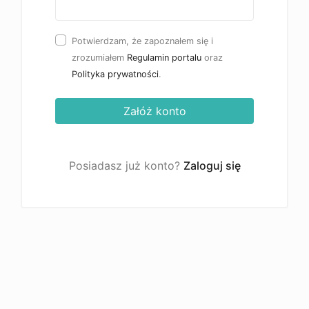
Potwierdzam, że zapoznałem się i
zrozumiałem
Regulamin portalu
oraz
Polityka prywatności
.
Załóż konto
Posiadasz już konto?
Zaloguj się